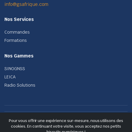
info@gsafrique.com
Nos Services
Commandes
Formations
Nos Gammes
SINOGNSS
LEICA
Radio Solutions
Des offres de livraison gratuite sur toutes vos
Pour vous offrir une expérience sur-mesure, nous utilisons des
commandes.
cookies. En continuant votre visite, vous acceptez nos petits
biscuits numériques !